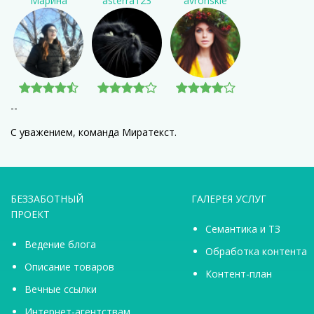
Марина
asterra123
avronskie
--
С уважением, команда Миратекст.
БЕЗЗАБОТНЫЙ
ГАЛЕРЕЯ УСЛУГ
ПРОЕКТ
Семантика и ТЗ
Ведение блога
Обработка контента
Описание товаров
Контент-план
Вечные ссылки
Интернет-агентствам