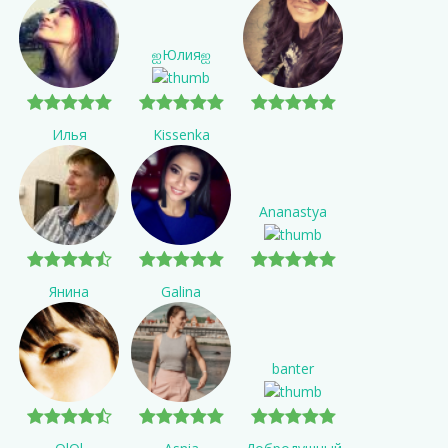
ஐЮлияஐ
Илья
Kissenka
Ananastya
Янина
Galina
banter